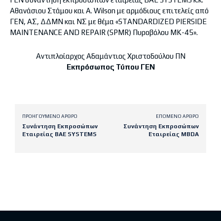
Αθανάσιου Στάμου και A. Wilson με αρμόδιους επιτελείς από
ΓΕΝ, ΑΣ, ΔΔΜΝ και ΝΣ με θέμα «STANDARDIZED PIERSIDE
MAINTENANCE AND REPAIR (SPMR) Πυροβόλου ΜΚ-45».
Αντιπλοίαρχος Αδαμάντιος Χριστοδούλου ΠΝ
Εκπρόσωπος Τύπου ΓΕΝ
ΠΡΟΗΓΟΎΜΕΝΟ ΆΡΘΡΟ
ΕΠΌΜΕΝΟ ΆΡΘΡΟ
Συνάντηση Εκπροσώπων
Συνάντηση Εκπροσώπων
Εταιρείας BAE SYSTEMS
Εταιρείας MBDA
Latest posts