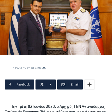
3 ΙΟΥΝΊΟΥ 2020 4:20 ΜΜ
Facebook
X
Email
Την Τρίτη 02 Ιουνίου 2020, ο Αρχηγός ΓΕΝ Αντιναύαρχος
Στυλιανός Πετράκης ΠΝ, συναντήθηκε στο γραφείο του με το