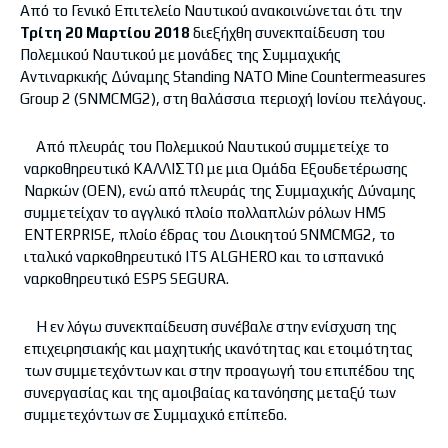
Από το Γενικό Επιτελείο Ναυτικού ανακοινώνεται ότι την
Τρίτη 20 Μαρτίου 2018
διεξήχθη συνεκπαίδευση του
Πολεμικού Ναυτικού με μονάδες της Συμμαχικής
Αντιναρκικής Δύναμης Standing NΑΤΟ Mine Countermeasures
Group 2 (SNMCMG2), στη θαλάσσια περιοχή Ιονίου πελάγους.
Από πλευράς του Πολεμικού Ναυτικού συμμετείχε το
ναρκοθηρευτικό ΚΑΛΛΙΣΤΩ με μια Ομάδα Εξουδετέρωσης
Ναρκών (ΟΕΝ), ενώ από πλευράς της Συμμαχικής Δύναμης
συμμετείχαν το αγγλικό πλοίο πολλαπλών ρόλων HMS
ENTERPRISE, πλοίο έδρας του Διοικητού SNMCMG2, το
ιταλικό ναρκοθηρευτικό ITS ALGHERO και το ισπανικό
ναρκοθηρευτικό ESPS SEGURA.
Η εν λόγω συνεκπαίδευση συνέβαλε στην ενίσχυση της
επιχειρησιακής και μαχητικής ικανότητας και ετοιμότητας
των συμμετεχόντων και στην προαγωγή του επιπέδου της
συνεργασίας και της αμοιβαίας κατανόησης μεταξύ των
συμμετεχόντων σε Συμμαχικό επίπεδο.