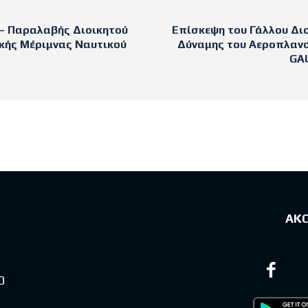
– Παραλαβής Διοικητού
Επίσκεψη του Γάλλου Διο
ικής Μέριμνας Ναυτικού
Δύναμης του Αεροπλαν
GA
sts
ΑΚ
0