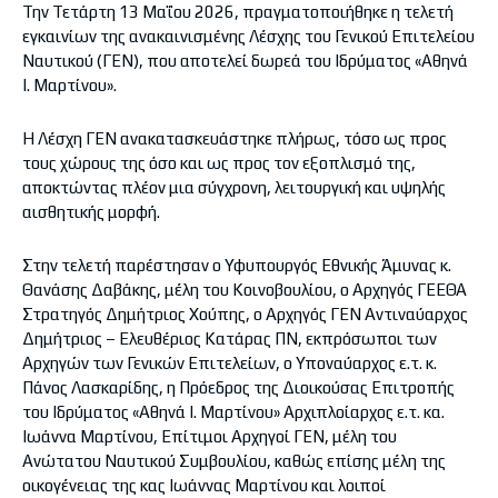
Την Τετάρτη 13 Μαΐου 2026, πραγματοποιήθηκε η τελετή
εγκαινίων της ανακαινισμένης Λέσχης του Γενικού Επιτελείου
Ναυτικού (ΓΕΝ), που αποτελεί δωρεά του Ιδρύματος «Αθηνά
Ι. Μαρτίνου».
Η Λέσχη ΓΕΝ ανακατασκευάστηκε πλήρως, τόσο ως προς
τους χώρους της όσο και ως προς τον εξοπλισμό της,
αποκτώντας πλέον μια σύγχρονη, λειτουργική και υψηλής
αισθητικής μορφή.
Στην τελετή παρέστησαν ο Υφυπουργός Εθνικής Άμυνας κ.
Θανάσης Δαβάκης, μέλη του Κοινοβουλίου, ο Αρχηγός ΓΕΕΘΑ
Στρατηγός Δημήτριος Χούπης, ο Αρχηγός ΓΕΝ Αντιναύαρχος
Δημήτριος – Ελευθέριος Κατάρας ΠΝ, εκπρόσωποι των
Αρχηγών των Γενικών Επιτελείων, ο Υποναύαρχος ε.τ. κ.
Πάνος Λασκαρίδης, η Πρόεδρος της Διοικούσας Επιτροπής
του Ιδρύματος «Αθηνά Ι. Μαρτίνου» Αρχιπλοίαρχος ε.τ. κα.
Ιωάννα Μαρτίνου, Επίτιμοι Αρχηγοί ΓΕΝ, μέλη του
Ανώτατου Ναυτικού Συμβουλίου, καθώς επίσης μέλη της
οικογένειας της κας Ιωάννας Μαρτίνου και λοιποί