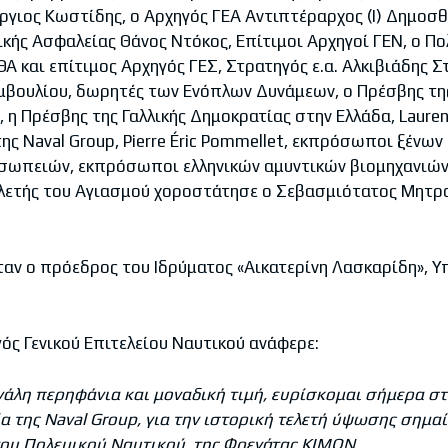
γιος Κωστίδης, ο Αρχηγός ΓΕΑ Αντιπτέραρχος (Ι) Δημοσθ
ικής Ασφαλείας Θάνος Ντόκος, Επίτιμοι Αρχηγοί ΓΕΝ, ο Πο
Α και επίτιμος Αρχηγός ΓΕΣ, Στρατηγός ε.α. Αλκιβιάδης Σ
βουλίου, δωρητές των Ενόπλων Δυνάμεων, ο Πρέσβης της
 η Πρέσβης της Γαλλικής Δημοκρατίας στην Ελλάδα, Lauren
ς Naval Group, Pierre Éric Pommellet, εκπρόσωποι ξένων
ωπειών, εκπρόσωποι ελληνικών αμυντικών βιομηχανιών,
ελετής του Αγιασμού χοροστάτησε ο Σεβασμιότατος Μητροπ
αν ο πρόεδρος του Ιδρύματος «Αικατερίνη Λασκαρίδη», Υπ
γός Γενικού Επιτελείου Ναυτικού ανάφερε:
εγάλη περηφάνια και μοναδική τιμή, ευρίσκομαι σήμερα σ
α της
Naval
Group
, για την ιστορική τελετή ύψωσης σημα
ου Πολεμικού Ναυτικού, της Φρεγάτας ΚΙΜΩΝ.