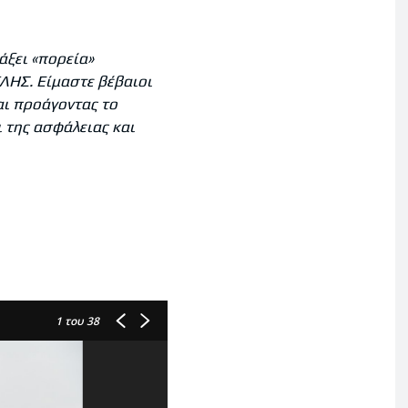
άξει «πορεία»
ΛΗΣ. Είμαστε βέβαιοι
αι προάγοντας το
 της ασφάλειας και
1
του 38