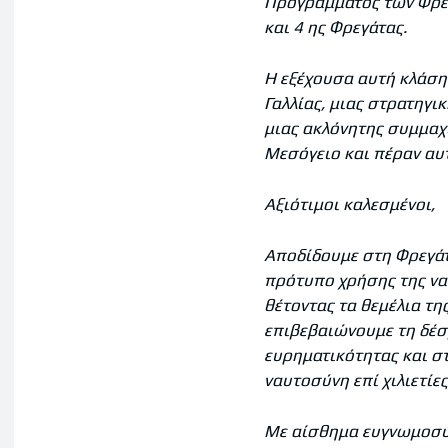
Προγράμματος των Φρ
και 4 ης Φρεγάτας.
Η εξέχουσα αυτή κλάση
Γαλλίας, μιας στρατηγι
μιας ακλόνητης συμμαχί
Μεσόγειο και πέραν αυ
Αξιότιμοι καλεσμένοι,
Αποδίδουμε στη Φρεγάτ
πρότυπο χρήσης της να
θέτοντας τα θεμέλια τη
επιβεβαιώνουμε τη δέσμ
ευρηματικότητας και στ
ναυτοσύνη επί χιλιετίες
Με αίσθημα ευγνωμοσύν