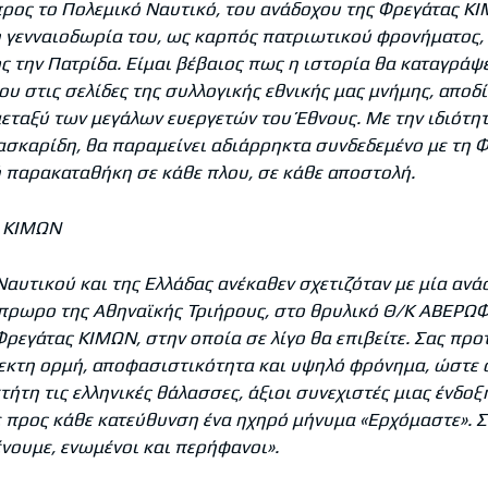
ρος το Πολεμικό Ναυτικό, του ανάδοχου της Φρεγάτας Κ
 γενναιοδωρία του, ως καρπός πατριωτικού φρονήματος,
 την Πατρίδα. Είμαι βέβαιος πως η ιστορία θα καταγράψε
υ στις σελίδες της συλλογικής εθνικής μας μνήμης, αποδί
εταξύ των μεγάλων ευεργετών του Έθνους. Με την ιδιότητ
σκαρίδη, θα παραμείνει αδιάρρηκτα συνδεδεμένο με τη 
ή παρακαταθήκη σε κάθε πλου, σε κάθε αποστολή.
ς ΚΙΜΩΝ
Ναυτικού και της Ελλάδας ανέκαθεν σχετιζόταν με μία α
πρωρο της Αθηναϊκής Τριήρους, στο θρυλικό Θ/Κ ΑΒΕΡΩΦ,
ρεγάτας ΚΙΜΩΝ, στην οποία σε λίγο θα επιβείτε. Σας προ
θεκτη ορμή, αποφασιστικότητα και υψηλό φρόνημα, ώστε σ
κτήτη τις ελληνικές θάλασσες, άξιοι συνεχιστές μιας ένδο
προς κάθε κατεύθυνση ένα ηχηρό μήνυμα «Ερχόμαστε». Σ
νουμε, ενωμένοι και περήφανοι».