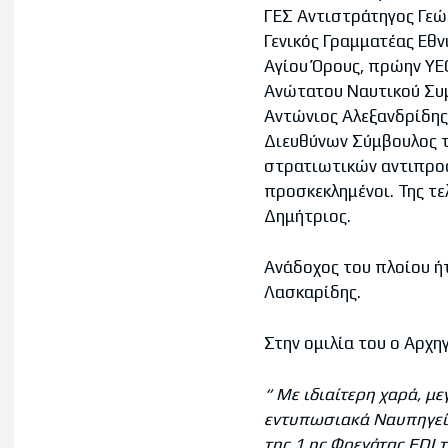
ΓΕΣ Αντιστράτηγος Γεώρ
Γενικός Γραμματέας Εθν
Αγίου Όρους, πρώην ΥΕΘ
Ανώτατου Ναυτικού Συμ
Αντώνιος Αλεξανδρίδης,
Διευθύνων Σύμβουλος τη
στρατιωτικών αντιπροσ
προσκεκλημένοι. Της τ
Δημήτριος.
Ανάδοχος του πλοίου ήτ
Λασκαρίδης.
Στην ομιλία του ο Αρχη
“ Με ιδιαίτερη χαρά, μ
εντυπωσιακά Ναυπηγεί
της 1 ης Φρεγάτας
FDI
τ