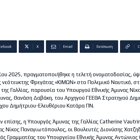
cebook
X
Email
Εκτύπωση
C
ίου 2025, πραγματοποιήθηκε η τελετή ονοματοδοσίας, ύψ
ς νεότευκτης Φρεγάτας «ΚΙΜΩΝ» στο Πολεμικό Ναυτικό, στ
t της Γαλλίας, παρουσία του Υπουργού Εθνικής Άμυνας Νίκ
υνας, Θανάση Δαβάκη, του Αρχηγού ΓΕΕΘΑ Στρατηγού Δημ
χου Δημήτριου-Ελευθέριου Κατάρα ΠΝ.
 επίσης, η Υπουργός Άμυνας της Γαλλίας Catherine Vautrin
ας Νίκος Παναγιωτόπουλος, οι Βουλευτές Διονύσης Χατζη
κός Γραμματέας του Υπουργείου Εθνικής Άμυνας Αντώνιος 