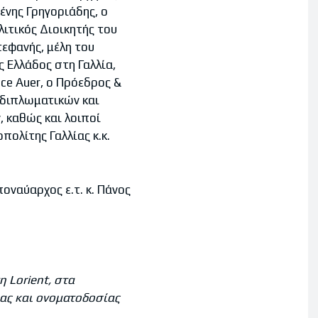
ένης Γρηγοριάδης, ο
λιτικός Διοικητής του
τεφανής, μέλη του
 Ελλάδος στη Γαλλία,
ce Auer, o Πρόεδρος &
 διπλωματικών και
 καθώς και λοιποί
ολίτης Γαλλίας κ.κ.
οναύαρχος ε.τ. κ. Πάνος
τη
Lorient
, στα
ίας και ονοματοδοσίας