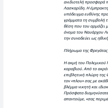
ανιδιοτελή προσφορά π
Λασκαρίδη. Η έμπρακτη
υπόδειγμα ευθύνης προς
γράμματα τη συμβολή το
θέση που του αρμόζει μ
όνομα του Ναυάρχου Λα
την συνοδεύει ως ηθικ
Πλήρωμα της Φρεγάτα
Η ακμή του Πολεμικού 
καραβιού. Από το ακρό
επιβλητική πλώρη της Φ
τον «πλου» σας με ακά
βλέμμα νικητή και ιδιο
Πρόσφατα διαμηνύσατε 
απαντούμε, «σας περιμέ