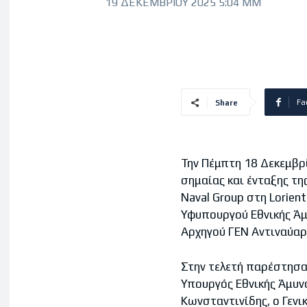
19 ΔΕΚΕΜΒΡΊΟΥ 2025 5:04 ΜΜ
Fa
Share
Την Πέμπτη 18 Δεκεμβρ
σημαίας και ένταξης τη
Naval Group στη Lorien
Υφυπουργού Εθνικής Άμ
Αρχηγού ΓΕΝ Αντιναύαρ
Στην τελετή παρέστησαν
Υπουργός Εθνικής Άμυν
Κωνσταντινίδης, ο Γενι