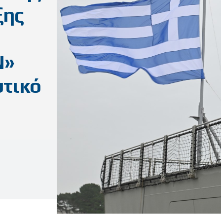
ξης
Ν»
υτικό