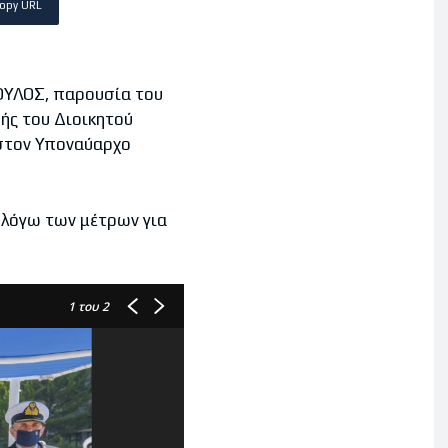
opy URL
ΟΥΛΟΣ, παρουσία του
ής του Διοικητού
στον Υποναύαρχο
 λόγω των μέτρων για
1
του 2