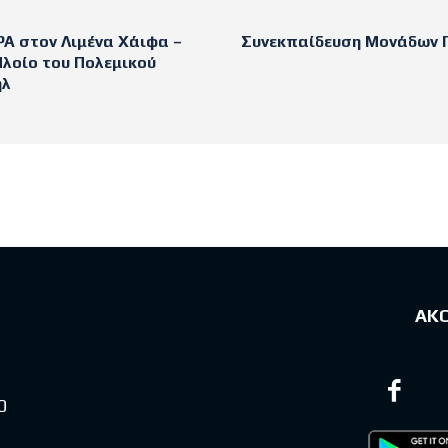
Α στον Λιμένα Χάιφα –
Συνεκπαίδευση Μονάδων 
Πλοίο του Πολεμικού
ήλ
sts
ΑΚ
0