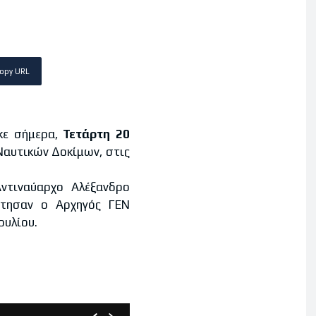
opy URL
κε σήμερα,
Τετάρτη 20
Ναυτικών Δοκίμων, στις
ντιναύαρχο Αλέξανδρο
στησαν ο Αρχηγός ΓΕΝ
ουλίου.