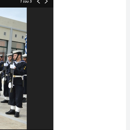
1
του 5