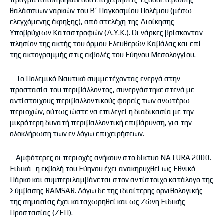
θαλάσσιων ναρκών του B΄ Παγκοσμίου Πολέμου (μέσω
ελεγχόμενης έκρηξης), από στελέχη της Διοίκησης
Υποβρύχιων Καταστροφών (Δ.Υ.Κ.). Οι νάρκες βρίσκονταν
πλησίον της ακτής του όρμου Ελευθερών Καβάλας και επί
της ακτογραμμής στις εκβολές του Εύηνου Μεσολογγίου.
Το Πολεμικό Ναυτικό συμμετέχοντας ενεργά στην
προστασία του περιβάλλοντος, συνεργάστηκε στενά με
αντίστοιχους περιβαλλοντικούς φορείς των ανωτέρω
περιοχών, ούτως ώστε να επιλεγεί η διαδικασία με την
μικρότερη δυνατή περιβαλλοντική επιβάρυνση, για την
ολοκλήρωση των εν λόγω επιχειρήσεων.
Αμφότερες οι περιοχές ανήκουν στο δίκτυο NATURA 2000.
Ειδικά η εκβολή του Εύηνου έχει ανακηρυχθεί ως Εθνικό
Πάρκο και συμπεριλαμβάνεται στον αντίστοιχο κατάλογο της
Σύμβασης RAMSAR. Λόγω δε της ιδιαίτερης ορνιθολογικής
της σημασίας έχει καταχωρηθεί και ως Ζώνη Ειδικής
Προστασίας (ΖΕΠ).