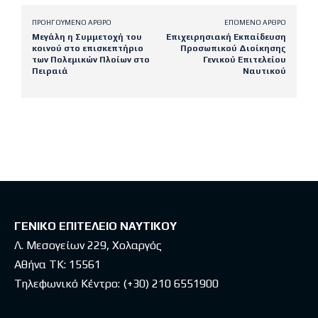
ΠΡΟΗΓΟΎΜΕΝΟ ΆΡΘΡΟ
ΕΠΌΜΕΝΟ ΆΡΘΡΟ
Μεγάλη η Συμμετοχή του
Επιχειρησιακή Εκπαίδευση
κοινού στο επισκεπτήριο
Προσωπικού Διοίκησης
των Πολεμικών Πλοίων στο
Γενικού Επιτελείου
Πειραιά
Ναυτικού
Latest posts
ΓΕΝΙΚΟ ΕΠΙΤΕΛΕΙΟ ΝΑΥΤΙΚΟΥ
Λ. Μεσογείων 229, Χολαργός
Αθήνα ΤΚ: 15561
Τηλεφωνικό Κέντρο:
(+30) 210 6551900