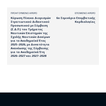
ΠΡΟΗΓΟΎΜΕΝΟ ΆΡΘΡΟ
ΕΠΌΜΕΝΟ ΆΡΘΡΟ
Κύρωση Πίνακα Διορισμών
6ο Σεμινάριο Επεμβατικής
Στρατιωτικού Διδακτικού
Καρδιολογίας
Προσωπικού με Σύμβαση
(Σ.Δ.Π.) του Τμήματος
Ναυτικών Επιστημών της
Σχολής Ναυτικών Δοκίμων
για το Ακαδημαϊκό Έτος
2025-2026, με Δυνατότητα
Ανανέωσης της Σύμβασης
για τα Ακαδημαϊκά Έτη
2026-2027 και 2027-2028
Latest posts