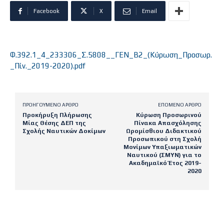
Facebook
X
Email
Φ.392.1_4_233306_Σ.5808__ΓΕΝ_Β2_(Κύρωση_Προσωρ.
_Πίν._2019-2020).pdf
ΠΡΟΗΓΟΎΜΕΝΟ ΆΡΘΡΟ
ΕΠΌΜΕΝΟ ΆΡΘΡΟ
Προκήρυξη Πλήρωσης
Κύρωση Προσωρινού
Μίας Θέσης ΔΕΠ της
Πίνακα Απασχόλησης
Σχολής Ναυτικών Δοκίμων
Ωρομίσθιου Διδακτικού
Προσωπικού στη Σχολή
Μονίμων Υπαξιωματικών
Ναυτικού (ΣΜΥΝ) για το
Ακαδημαϊκό Έτος 2019-
2020
Latest posts