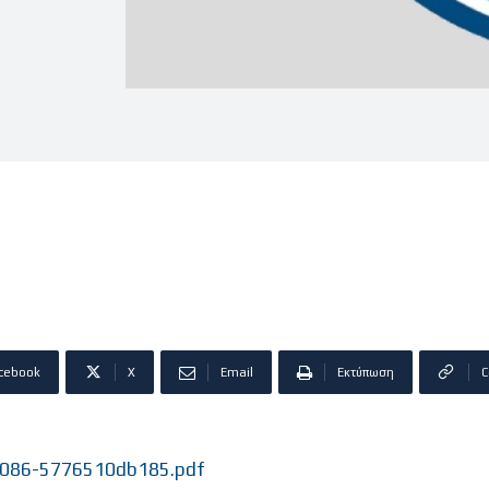
cebook
X
Email
Εκτύπωση
C
8086-5776510db185.pdf