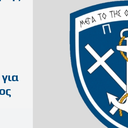
 για
ος