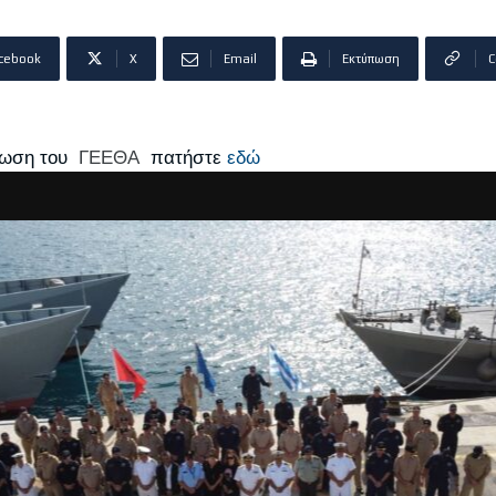
cebook
X
Email
Εκτύπωση
C
ίνωση του
ΓΕΕΘΑ
πατήστε
εδώ