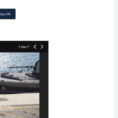
opy URL
1
του 7