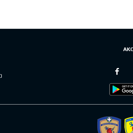
sts
ΑΚ
0