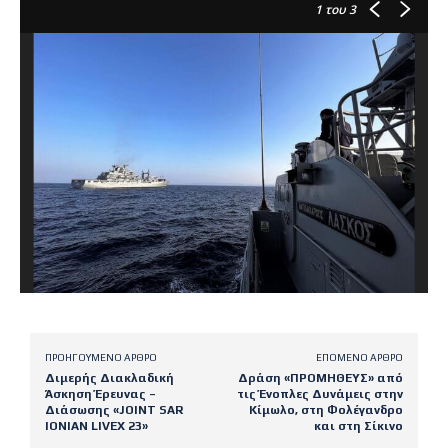
1
του 3
ΠΡΟΗΓΟΎΜΕΝΟ ΆΡΘΡΟ
ΕΠΌΜΕΝΟ ΆΡΘΡΟ
Διμερής Διακλαδική
Δράση «ΠΡΟΜΗΘΕΥΣ» από
Άσκηση Έρευνας –
τις Ένοπλες Δυνάμεις στην
Διάσωσης «JOINT SAR
Κίμωλο, στη Φολέγανδρο
IONIAN LIVEX 23»
και στη Σίκινο