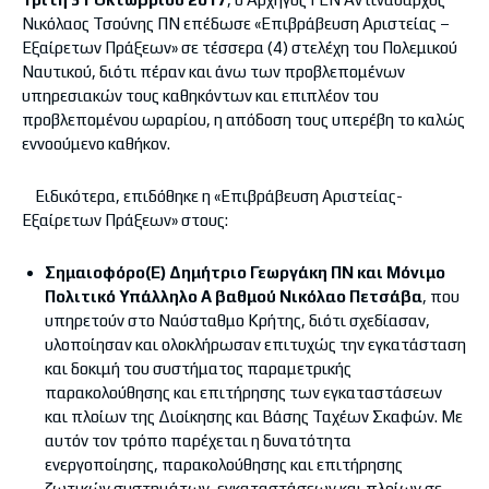
Νικόλαος Τσούνης ΠΝ επέδωσε «Επιβράβευση Αριστείας –
Εξαίρετων Πράξεων» σε τέσσερα (4) στελέχη του Πολεμικού
Ναυτικού, διότι πέραν και άνω των προβλεπομένων
υπηρεσιακών τους καθηκόντων και επιπλέον του
προβλεπομένου ωραρίου, η απόδοση τους υπερέβη το καλώς
εννοούμενο καθήκον.
Ειδικότερα, επιδόθηκε η «Επιβράβευση Αριστείας-
Εξαίρετων Πράξεων» στους:
Σημαιοφόρο(Ε) Δημήτριο Γεωργάκη ΠΝ
και Μόνιμο
Πολιτικό Υπάλληλο Α΄ βαθμού Νικόλαο Πετσάβα
, που
υπηρετούν στο Ναύσταθμο Κρήτης, διότι σχεδίασαν,
υλοποίησαν και ολοκλήρωσαν επιτυχώς την εγκατάσταση
και δοκιμή του συστήματος παραμετρικής
παρακολούθησης και επιτήρησης των εγκαταστάσεων
και πλοίων της Διοίκησης και Βάσης Ταχέων Σκαφών. Με
αυτόν τον τρόπο παρέχεται η δυνατότητα
ενεργοποίησης, παρακολούθησης και επιτήρησης
ζωτικών συστημάτων, εγκαταστάσεων και πλοίων σε