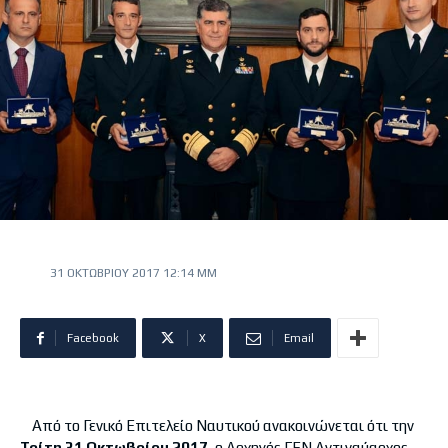
31 ΟΚΤΩΒΡΊΟΥ 2017 12:14 ΜΜ
Facebook
X
Email
Από το Γενικό Επιτελείο Ναυτικού ανακοινώνεται ότι την
Τρίτη 31
Οκτωβρίου 2017
, ο Αρχηγός ΓΕΝ Αντιναύαρχος