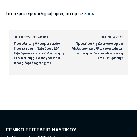
Για περαιτέρω πληροφορίες πατήστε
εδώ
.
ΠΡΟΗΓΟΎΜΕΝΟ ΆΡΘΡΟ
ΕΠΌΜΕΝΟ ΆΡΘΡΟ
Πρόσληψη Αξιωματικών
Προκήρυξη Διαγωνισμού
Προέλευσης Έφεδροι Εξ’
Μελετών και Φωτογραφίας
Εφέδρων και κατ’ Απονομή
του περιοδικού «Ναυτική
Ειδίκευσης Τοπογράφου
Επιθεώρηση»
προς όφελος της ΥΥ
Latest posts
ΓΕΝΙΚΟ ΕΠΙΤΕΛΕΙΟ ΝΑΥΤΙΚΟΥ