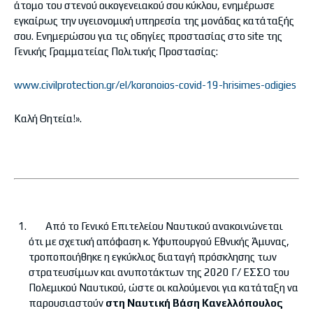
άτομο του στενού οικογενειακού σου κύκλου, ενημέρωσε
εγκαίρως την υγειονομική υπηρεσία της μονάδας κατάταξής
σου. Ενημερώσου για τις οδηγίες προστασίας στο site της
Γενικής Γραμματείας Πολιτικής Προστασίας:
www.civilprotection.gr/el/koronoios-covid-19-hrisimes-odigies
Καλή Θητεία!».
Από το Γενικό Επιτελείου Ναυτικού ανακοινώνεται
ότι με σχετική απόφαση κ. Υφυπουργού Εθνικής Άμυνας,
τροποποιήθηκε η εγκύκλιος διαταγή πρόσκλησης των
στρατευσίμων και ανυποτάκτων της 2020 Γ΄/ ΕΣΣΟ του
Πολεμικού Ναυτικού, ώστε οι καλούμενοι για κατάταξη να
παρουσιαστούν
στη Ναυτική Βάση Κανελλόπουλος