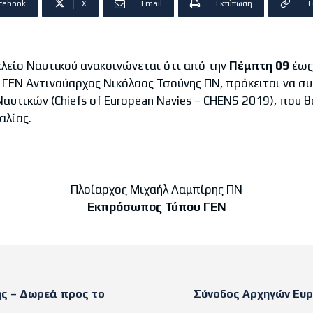
cebook
X
Email
Εκτύπωση
C
ίο Ναυτικού ανακοινώνεται ότι από την
Πέμπτη 09
έως
 ΓΕΝ Αντιναύαρχος Νικόλαος Τσούνης ΠΝ, πρόκειται να σ
τικών (Chiefs οf European Navies – CHENS 2019), που θ
αλίας.
Πλοίαρχος Μιχαήλ Λαμπίρης ΠΝ
Εκπρόσωπος Τύπου ΓΕΝ
ς – Δωρεά προς το
Σύνοδος Αρχηγών Ευρ