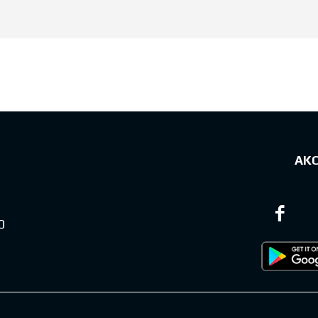
sts
ΑΚ
0