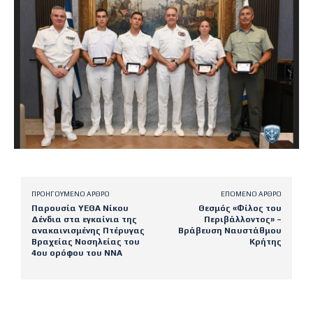
ΠΡΟΗΓΟΎΜΕΝΟ ΆΡΘΡΟ
ΕΠΌΜΕΝΟ ΆΡΘΡΟ
Παρουσία ΥΕΘΑ Νίκου
Θεσμός «Φίλος του
Δένδια στα εγκαίνια της
Περιβάλλοντος» –
ανακαινισμένης Πτέρυγας
Βράβευση Ναυστάθμου
Βραχείας Νοσηλείας του
Κρήτης
4ου ορόφου του ΝΝΑ
Latest posts