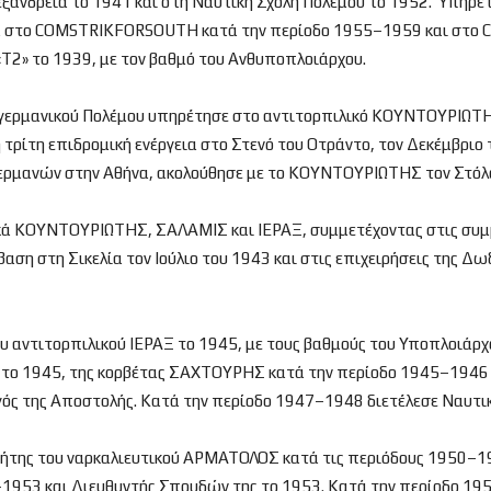
άνδρεια το 1941 και στη Ναυτική Σχολή Πολέμου το 1952. Υπηρέτησ
μένα στο COMSTRIKFORSOUTH κατά την περίοδο 1955–1959 και στ
Τ2» το 1939, με τον βαθμό του Ανθυποπλοιάρχου.
νογερμανικού Πολέμου υπηρέτησε στο αντιτορπιλικό ΚΟΥΝΤΟΥΡΙΩΤΗΣ
 τρίτη επιδρομική ενέργεια στο Στενό του Οτράντο, τον Δεκέμβριο 
 Γερμανών στην Αθήνα, ακολούθησε με το ΚΟΥΝΤΟΥΡΙΩΤΗΣ τον Στόλ
ά ΚΟΥΝΤΟΥΡΙΩΤΗΣ, ΣΑΛΑΜΙΣ και ΙΕΡΑΞ, συμμετέχοντας στις συμμα
ση στη Σικελία τον Ιούλιο του 1943 και στις επιχειρήσεις της 
ου αντιτορπιλικού ΙΕΡΑΞ το 1945, με τους βαθμούς του Υποπλοιάρ
 το 1945, της κορβέτας ΣΑΧΤΟΥΡΗΣ κατά την περίοδο 1945–1946 κ
γός της Αποστολής. Κατά την περίοδο 1947–1948 διετέλεσε Ναυτικ
νήτης του ναρκαλιευτικού ΑΡΜΑΤΟΛΟΣ κατά τις περιόδους 1950–19
1953 και Διευθυντής Σπουδών της το 1953. Κατά την περίοδο 195