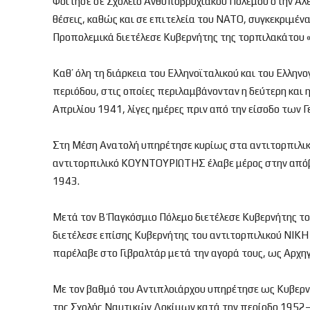
Φοίτησε σε Σχολείο Ανθυποβρυχιακού Πολέμου στην Αλεξ
θέσεις, καθώς και σε επιτελεία του ΝΑΤΟ, συγκεκρι
Προπολεμικά διετέλεσε Κυβερνήτης της τορπιλακάτου «
Καθ’ όλη τη διάρκεια του Ελληνοϊταλικού και του Ελλη
περιόδου, στις οποίες περιλαμβάνονταν η δεύτερη και η
Απριλίου 1941, λίγες ημέρες πριν από την είσοδο των
Στη Μέση Ανατολή υπηρέτησε κυρίως στα αντιτορπιλικ
αντιτορπιλικό ΚΟΥΝΤΟΥΡΙΩΤΗΣ έλαβε μέρος στην απόβα
1943.
Μετά τον Β΄ Παγκόσμιο Πόλεμο διετέλεσε Κυβερνήτης τ
διετέλεσε επίσης Κυβερνήτης του αντιτορπιλικού ΝΙΚΗ
παρέλαβε στο Γιβραλτάρ μετά την αγορά τους, ως Αρχη
Με τον βαθμό του Αντιπλοιάρχου υπηρέτησε ως Κυβερ
της Σχολής Ναυτικών Δοκίμων κατά την περίοδο 1952–