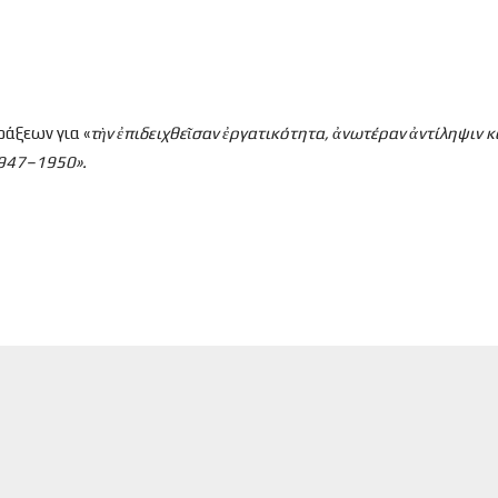
ράξεων για «
τ
ὴν
ἐπιδειχθε
ῖσαν
ἐργατικότητα,
ἀνωτέραν
ἀντίληψιν 
1947–1950».