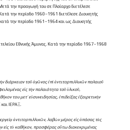
Μετά την προαγωγή του σε Πλοίαρχο διετέλεσε
Κατά την περίοδο 1960–1961 διετέλεσε Διοικητής
κατά την περίοδο 1961–1964 και ως Διοικητής
πιτελείου Εθνικής Άμυνας. Κατά την περίοδο 1967–1968
ὴν διάρκειαν το
ῦ
ἀγ
ῶνος
ἐπ
ὶ
ἀντιτορπιλλικ
ῶν παλαιο
ῦ
φειλομένας ε
ἰς τ
ὴν παλαιότητα το
ῦ
ὑλικο
ῦ,
αθ
ῆκον του μετ’ ε
ὐσυνειδησίας,
ἐπιδείξας
ἐξαιρετικ
ὴν
και ΙΕΡΑΞ.
εργεί
ᾳ
ἀντιτορπιλλικ
ῶν, λαβ
ὼν μέρος ε
ἰς
ἁπάσας τ
ὰς
ὴν ε
ἰς τ
ὸ καθ
ῆκον, προσφέρας ο
ὕτω διακεκριμένας