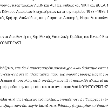
ευγών αντιτορπιλικών ΛΕΩΝ και ΑΕΤΟΣ, καθώς και ΝΙΚΗ και ΔΟΞΑ. 
υ Κέντρου Αμφιβίων Επιχειρήσεων κατά την περίοδο 1958–1959. 
τής Κρήτης. Ακολούθως, υπηρέτησε ως Διοικητής Ναρκαλιευτικών 
κοντα Διευθυντή της 3ης Μικτής Επιτελικής Ομάδας του Γενικού Ε
αι COMEDEAST.
 Πράξεων,
επειδή «
ὑπηρετήσας
ἐπ
ὶ μακρ
ὸν χρονικ
ὸν διάστημα κατ
ὰ τ
συνέτεινεν
ὥστε τ
ὰ πλο
ῖα τα
ῦτα, παρ
ὰ τ
ὰς γνωστ
ὰς δυσχερείας τ
ὰς
ὀ
ολεμικ
ὰς
ἀποστολάς, κατ
ὰ τ
ὴν διάρκειαν τ
ῶν
ὁποίων
ἐξετέλεσε τ
ὸ κ
η αφορούσε την υπηρεσία του στα αντιτορπιλικά ΚΟΥΝΤΟΥΡΙΩΤΗΣ 
πειδή
«
ἀπ
ὸ τ
ῆς
ἐνάρξεως το
ῦ πολέμου,
ὑπηρέτησεν
ὡς
Ὕπαρχος
ἐν
ἐν
τε
ἐξαιρετικ
ὴν διαγωγήν,
ἱκανότητα, θάρρος, ψυχραιμίαν κα
ὶ
ἐμμον