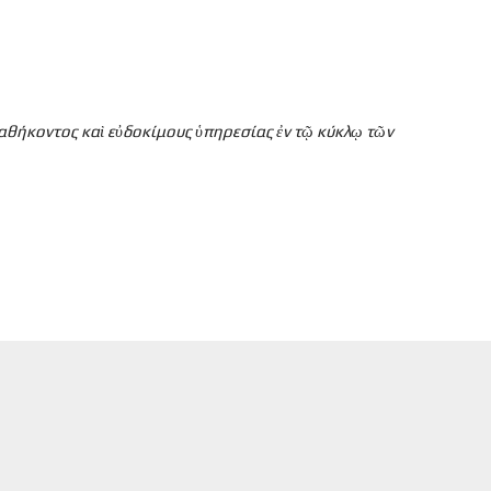
καθήκοντος κα
ὶ ε
ὐδοκίμους
ὑπηρεσίας
ἐν τ
ῷ κύκλ
ῳ τ
ῶν