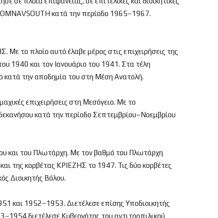
ε σε πλοία επιφανείας, σε επιτελικές και διοικητικές
ο COMNAVSOUTH κατά την περίοδο 1965–1967.
. Με το πλοίο αυτό έλαβε μέρος στις επιχειρήσεις της
του 1940 και τον Ιανουάριο του 1941. Στα τέλη
ο κατά την αποδημία του στη Μέση Ανατολή.
χικές επιχειρήσεις στη Μεσόγειο. Με το
Δωδεκανήσου κατά την περίοδο Σεπτεμβρίου–Νοεμβρίου
χου και του Πλωτάρχη. Με τον βαθμό του Πλωτάρχη
αι της κορβέτας ΚΡΙΕΖΗΣ το 1947. Τις δύο κορβέτες
ός Διοικητής Βόλου.
51 και 1952–1953. Διετέλεσε επίσης Υποδιοικητής
3–1954 διετέλεσε Κυβερνήτης του αντιτορπιλικού