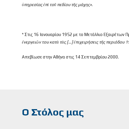
ὑπηρεσίας
ἐπ
ὶ το
ῦ πεδίου τ
ῆς μάχης».
* Στις 16 Ιανουαρίου 1952 με το Μετάλλιο Εξαιρέτων Π
ἐνεργει
ῶν του κατ
ὰ τ
ὰς […]
ἐπιχειρήσεις τ
ῆς περιόδου 
Απεβίωσε στην Αθήνα στις 14 Σεπτεμβρίου 2000.
Ο Στόλος μας