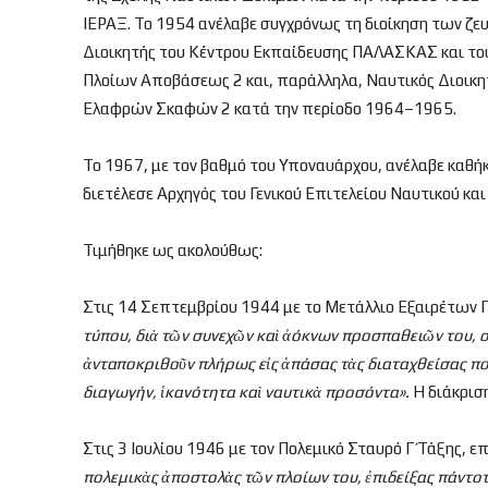
ΙΕΡΑΞ. Το 1954 ανέλαβε συγχρόνως τη διοίκηση των ζ
Διοικητής του Κέντρου Εκπαίδευσης ΠΑΛΑΣΚΑΣ και το
Πλοίων Αποβάσεως 2 και, παράλληλα, Ναυτικός Διοικη
Ελαφρών Σκαφών 2 κατά την περίοδο 1964–1965.
Το 1967, με τον βαθμό του Υποναυάρχου, ανέλαβε καθή
διετέλεσε Αρχηγός του Γενικού Επιτελείου Ναυτικού κ
Τιμήθηκε ως ακολούθως:
Στις 14 Σεπτεμβρίου 1944 με το Μετάλλιο Εξαιρέτων
τύπου, δι
ὰ τ
ῶν συνεχ
ῶν κα
ὶ
ἀόκνων προσπαθει
ῶν του, 
ἀνταποκριθο
ῦν πλήρως ε
ἰς
ἁπάσας τ
ὰς διαταχθείσας π
διαγωγήν,
ἱκανότητα κα
ὶ ναυτικ
ὰ προσόντα».
Η διάκρισ
Στις 3 Ιουλίου 1946 με τον Πολεμικό Σταυρό Γ΄ Τάξης, ε
πολεμικ
ὰς
ἀποστολ
ὰς τ
ῶν πλοίων του,
ἐπιδείξας πάντο