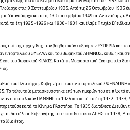
ης εμπλοκής του στο Κίνημα Πλαστήρα τον Μάρτιο του 1933 και σ
Πλοίαρχο στις 9 Σεπτεμβρίου 1935. Από τις 25 Οκτωβρίου 1935 έ
η σε Υποναύαρχο και στις 13 Σεπτεμβρίου 1949 σε Αντιναύαρχο. 
 κατά τα έτη 1925–1926 και 1930–1931 και έλαβε Πτυχίο Εξειδίκε
έμους επί της αρχηγίδας των βοηθητικών ευδρόμων ΕΣΠΕΡΙΑ και τ
ου αντιτορπιλικού ΘΥΕΛΛΑ και του θωρηκτού ΛΗΜΝΟΣ, καθώς και στ
και του θωρηκτού ΚΙΛΚΙΣ. Κατά τη Μικρασιατική Εκστρατεία δια
εως.
ν βαθμό του Πλωτάρχη, Κυβερνήτης του αντιτορπιλικού ΣΦΕΝΔΟΝΗ
25. Το τελευταίο μετασκευάστηκε επί των ημερών του σε πλωτό σ
ων αντιτορπιλικών ΠΑΝΘΗΡ το 1926 και κατά τα έτη 1932–1933, Λ
ηρετούσε κατά το Κίνημα Πλαστήρα. Το 1935 διατέλεσε Διευθυντή
έχεια, διατέλεσε Κυβερνήτης του εκπαιδευτικού ΑΡΗΣ το 1938, Δι
ο ίδιο έτος.