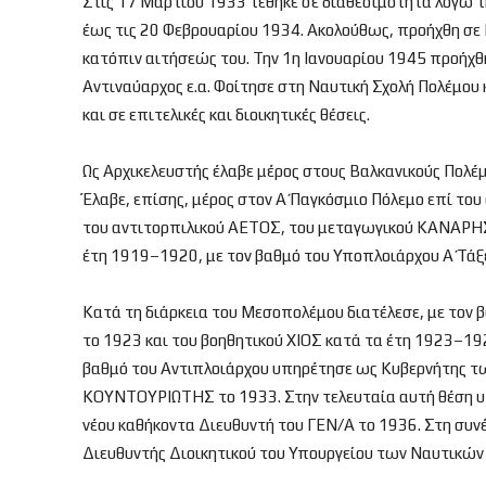
Στις 17 Μαρτίου 1933 τέθηκε σε διαθεσιμότητα λόγω τ
έως τις 20 Φεβρουαρίου 1934. Ακολούθως, προήχθη σε 
κατόπιν αιτήσεώς του. Την 1η Ιανουαρίου 1945 προήχθ
Αντιναύαρχος ε.α. Φοίτησε στη Ναυτική Σχολή Πολέμου
και σε επιτελικές και διοικητικές θέσεις.
Ως Αρχικελευστής έλαβε μέρος στους Βαλκανικούς Πολ
Έλαβε, επίσης, μέρος στον Α΄ Παγκόσμιο Πόλεμο επί τ
του αντιτορπιλικού ΑΕΤΟΣ, του μεταγωγικού ΚΑΝΑΡΗΣ 
έτη 1919–1920, με τον βαθμό του Υποπλοιάρχου Α΄ Τάξ
Κατά τη διάρκεια του Μεσοπολέμου διατέλεσε, με το
το 1923 και του βοηθητικού ΧΙΟΣ κατά τα έτη 1923–19
βαθμό του Αντιπλοιάρχου υπηρέτησε ως Κυβερνήτης τ
ΚΟΥΝΤΟΥΡΙΩΤΗΣ το 1933. Στην τελευταία αυτή θέση υπ
νέου καθήκοντα Διευθυντή του ΓΕΝ/Α το 1936. Στη συν
Διευθυντής Διοικητικού του Υπουργείου των Ναυτικών τ