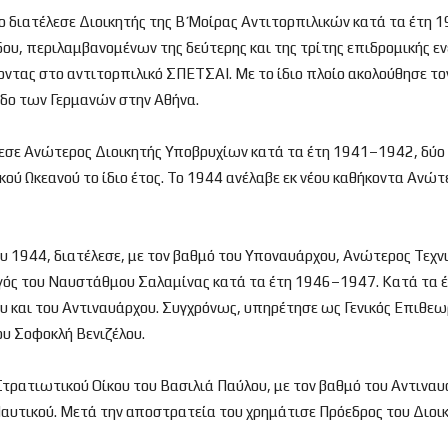
ο διατέλεσε Διοικητής της Β΄ Μοίρας Αντιτορπιλικών κατά τα έτη 
δου, περιλαμβανομένων της δεύτερης και της τρίτης επιδρομικής ε
νοντας στο αντιτορπιλικό ΣΠΕΤΣΑΙ. Με το ίδιο πλοίο ακολούθησε τ
σοδο των Γερμανών στην Αθήνα.
λεσε Ανώτερος Διοικητής Υποβρυχίων κατά τα έτη 1941–1942, δύο 
ού Ωκεανού το ίδιο έτος. Το 1944 ανέλαβε εκ νέου καθήκοντα Ανώ
 1944, διατέλεσε, με τον βαθμό του Υποναυάρχου, Ανώτερος Τεχνι
γός του Ναυστάθμου Σαλαμίνας κατά τα έτη 1946–1947. Κατά τα έ
ου και του Αντιναυάρχου. Συγχρόνως, υπηρέτησε ως Γενικός Επιθε
υ Σοφοκλή Βενιζέλου.
ρατιωτικού Οίκου του Βασιλιά Παύλου, με τον βαθμό του Αντιναυά
υτικού. Μετά την αποστρατεία του χρημάτισε Πρόεδρος του Διοικ