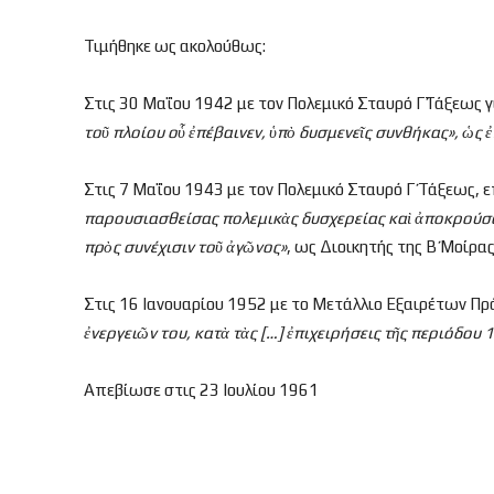
Τιμήθηκε ως ακολούθως:
Στις 30 Μαΐου 1942 με τον Πολεμικό Σταυρό Γ΄Τάξεως 
το
ῦ πλοίου ο
ὗ
ἐπέβαινεν,
ὑπ
ὸ δυσμενε
ῖς συνθήκας»,
ὡς
ἐ
Στις 7 Μαΐου 1943 με τον Πολεμικό Σταυρό Γ΄ Τάξεως, ε
παρουσιασθείσας πολεμικ
ὰς δυσχερείας κα
ὶ
ἀποκρούσα
πρ
ὸς συνέχισιν το
ῦ
ἀγ
ῶνος»
, ως Διοικητής της Β΄ Μοίρα
Στις 16 Ιανουαρίου 1952 με το Μετάλλιο Εξαιρέτων Π
ἐνεργει
ῶν του, κατ
ὰ τ
ὰς […]
ἐπιχειρήσεις τ
ῆς περιόδου 
Απεβίωσε στις 23 Ιουλίου 1961