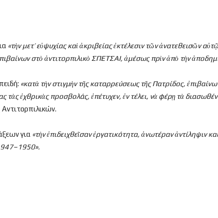
για
«τ
ὴν μετ’ ε
ὐψυχίας κα
ὶ
ἀκριβείας
ἐκτέλεσιν τ
ῶν
ἀνατεθεισ
ῶν α
ὐτ
πιβαίνων στ
ὸ
ἀντιτορπιλικ
ὸ ΣΠΕΤΣΑΙ,
ἀμέσως πρ
ὶν
ἀπ
ὸ τ
ὴν
ἀποδημ
πειδή:
«κατ
ὰ τ
ὴν στιγμ
ὴν τ
ῆς καταρρεύσεως τ
ῆς Πατρίδος,
ἐπιβαίνω
ς τ
ὰς
ἐχθρικ
ὰς προσβολάς,
ἐπέτυχεν,
ἐν τέλει, ν
ὰ φέρ
ῃ τ
ὰ διασωθέ
ς Αντιτορπιλικών.
ράξεων για
«τ
ὴν
ἐπιδειχθε
ῖσαν
ἐργατικότητα,
ἀνωτέραν
ἀντίληψιν κ
1947–1950».