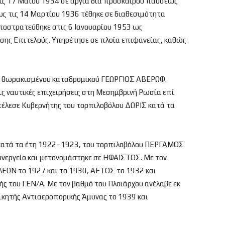
τις 17 Μαΐου 1934 σε αργία διά προσκαίρου παύσεως
ως τις 14 Μαρτίου 1936 τέθηκε σε διαθεσιμότητα
Αποστρατεύθηκε στις 6 Ιανουαρίου 1953 ως
υσης Επιτελούς. Υπηρέτησε σε πλοία επιφανείας, καθώς
ου θωρακισμένου καταδρομικού ΓΕΩΡΓΙΟΣ ΑΒΕΡΩΦ.
ις ναυτικές επιχειρήσεις στη Μεσημβρινή Ρωσία επί
τέλεσε Κυβερνήτης του τορπιλοβόλου ΔΩΡΙΣ κατά τα
 κατά τα έτη 1922–1923, του τορπιλοβόλου ΠΕΡΓΑΜΟΣ
υνεργείο και μετονομάστηκε σε ΗΦΑΙΣΤΟΣ. Με τον
ΕΩΝ το 1927 και το 1930, ΑΕΤΟΣ το 1932 και
ς του ΓΕΝ/Α. Με τον βαθμό του Πλοιάρχου ανέλαβε εκ
οικητής Αντιαεροπορικής Άμυνας το 1939 και