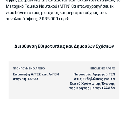
Μετοχικό Ταμείο Ναυτικού (ΜΤΝ) θα επαναχορηγήσει εκ
νέου δάνεια στους μετόχους και μερισματούχους του,
συνολικού ύψους 2.085.000 ευρώ.
Διεύθυνση Εθιμοτυπίας και Δημοσίων Σχέσεων
ΠΡΟΗΓΟΎΜΕΝΟ ΆΡΘΡΟ
ΕΠΌΜΕΝΟ ΆΡΘΡΟ
Επίσκεψη Α/ΓΕΣ και Α/ΓΕΝ
Παρουσία Αρχηγού ΓΕΝ
στην 1η ΤΑΞΑΣ
στις Εκδηλώσεις για τα
Εκατό Χρόνια της Ένωσης
της Κρήτης με την Ελλάδα
Latest posts