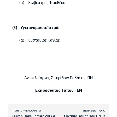
(α) Σιλβέστρος Τιμοθέου
(3) Υγειονομικού/Ιατρό:
(α) Ευστάθιος Καγιάς
Αντιπλοίαρχος Σπυρίδων Πολλάτος ΠΝ
Εκπρόσωπος Τύπου ΓΕΝ
ΠΡΟΗΓΟΎΜΕΝΟ ΆΡΘΡΟ
ΕΠΌΜΕΝΟ ΆΡΘΡΟ
Τελετή Ορκωμοσίας 2017 Α΄
Συνεκπαίδευση του ΠΝ με