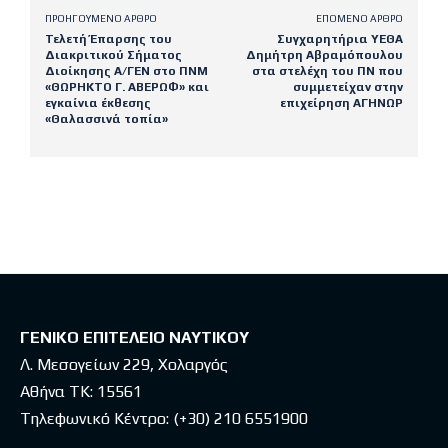
ΠΡΟΗΓΟΎΜΕΝΟ ΆΡΘΡΟ
ΕΠΌΜΕΝΟ ΆΡΘΡΟ
Τελετή Έπαρσης του
Συγχαρητήρια ΥΕΘΑ
Διακριτικού Σήματος
Δημήτρη Αβραμόπουλου
Διοίκησης Α/ΓΕΝ στο ΠΝΜ
στα στελέχη του ΠΝ που
«ΘΩΡΗΚΤΟ Γ. ΑΒΕΡΩΦ» και
συμμετείχαν στην
εγκαίνια έκθεσης
επιχείρηση ΑΓΗΝΩΡ
«Θαλασσινά τοπία»
Latest posts
ΓΕΝΙΚΟ ΕΠΙΤΕΛΕΙΟ ΝΑΥΤΙΚΟΥ
Λ. Μεσογείων 229, Χολαργός
Αθήνα ΤΚ: 15561
Τηλεφωνικό Κέντρο:
(+30) 210 6551900