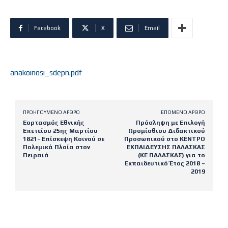
Facebook
X
Email
anakoinosi_sdepn.pdf
ΠΡΟΗΓΟΎΜΕΝΟ ΆΡΘΡΟ
ΕΠΌΜΕΝΟ ΆΡΘΡΟ
Εορτασμός Εθνικής
Πρόσληψη με Επιλογή
Επετείου 25ης Μαρτίου
Ωρομίσθιου Διδακτικού
1821- Επίσκεψη Κοινού σε
Προσωπικού στο ΚΕΝΤΡΟ
Πολεμικά Πλοία στον
ΕΚΠΑΙΔΕΥΣΗΣ ΠΑΛΑΣΚΑΣ
Πειραιά
(ΚΕ ΠΑΛΑΣΚΑΣ) για το
Εκπαιδευτικό Έτος 2018 –
2019
Latest posts