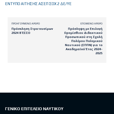
ΕΝΤΥΠΟ ΑΙΤΗΣΗΣ ΑΣΕΠ ΣΟΧ 2 ΔΕ/ΥΕ
ΠΡΟΗΓΟΎΜΕΝΟ ΆΡΘΡΟ
ΕΠΌΜΕΝΟ ΆΡΘΡΟ
Πρόσκληση Στρατευσίμων
Πρόσληψη με Επιλογή
2024 Β΄ ΕΣΣΟ
Ωρομίσθιου Διδακτικού
Προσωπικού στη Σχολή
Πολέμου Πολεμικού
Ναυτικού (ΣΠΠΝ) για το
Ακαδημαϊκό Έτος 2024-
2025
Latest posts
ΓΕΝΙΚΟ ΕΠΙΤΕΛΕΙΟ ΝΑΥΤΙΚΟΥ