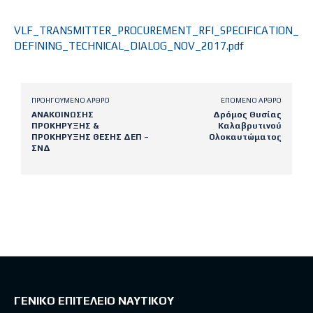
VLF_TRANSMITTER_PROCUREMENT_RFI_SPECIFICATION_
DEFINING_TECHNICAL_DIALOG_NOV_2017.pdf
ΠΡΟΗΓΟΎΜΕΝΟ ΆΡΘΡΟ
ΕΠΌΜΕΝΟ ΆΡΘΡΟ
ΑΝΑΚΟΙΝΩΣΗΣ
Δρόμος Θυσίας
ΠΡΟΚΗΡΥΞΗΣ &
Καλαβρυτινού
ΠΡΟΚΗΡΥΞΗΣ ΘΕΣΗΣ ΔΕΠ –
Ολοκαυτώματος
ΣΝΔ
Latest posts
ΓΕΝΙΚΟ ΕΠΙΤΕΛΕΙΟ ΝΑΥΤΙΚΟΥ