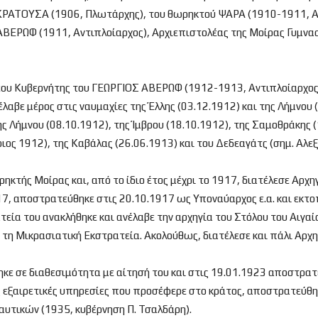
ΥΚΡΑΤΟΥΣΑ (1906, Πλωτάρχης), του θωρηκτού ΨΑΡΑ (1910-1911, 
ΑΒΕΡΩΦ (1911, Αντιπλοίαρχος), Αρχιεπιστολέας της Μοίρας Γυμνασ
νέου Κυβερνήτης του ΓΕΩΡΓΙΟΣ ΑΒΕΡΩΦ (1912-1913, Αντιπλοίαρχος)
αβε μέρος στις ναυμαχίες της Έλλης (03.12.1912) και της Λήμνου (
 Λήμνου (08.10.1912), της Ίμβρου (18.10.1912), της Σαμοθράκης (1
ιος 1912), της Καβάλας (26.06.1913) και του Δεδεαγάτς (σημ. Αλε
ηκτής Μοίρας και, από το ίδιο έτος μέχρι το 1917, διατέλεσε Αρχη
917, αποστρατεύθηκε στις 20.10.1917 ως Υποναύαρχος ε.α. και εκτο
ία του ανακλήθηκε και ανέλαβε την αρχηγία του Στόλου του Αιγαίο
η Μικρασιατική Εκστρατεία. Ακολούθως, διατέλεσε και πάλι Αρχη
ε σε διαθεσιμότητα με αίτησή του και στις 19.01.1923 αποστρατε
ς εξαιρετικές υπηρεσίες που προσέφερε στο κράτος, αποστρατεύθηκ
αυτικών (1935, κυβέρνηση Π. Τσαλδάρη).