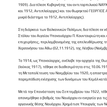
1909). Διατέλεσε Κυβερνήτης του αντιτορπιλικού ΝΑ
και 1912, Αντιπλοίαρχος) και του θωρηκτού ΓΕΩΡΓΙΟΣ 
μικρό διάστημα το 1912, Αντιπλοίαρχος).
Στη διάρκεια των Βαλκανικών Πολέμων, διατέλεσε εκ 
Στόλου του Αιγαίου Υποναυάρχου Π. Κουντουριώτη και έλ
επιχειρήσεις, περιλαμβανομένης της απελευθέρωσης της
Χερσονήσου του Άθω (02,11.1912), της Λέσβου (Νοέμβρ
Το 1914, ως Υποναύαρχος, ανέλαβε την αρχηγία της Θωρ
(Ιούνιος 1917), τέθηκε σε διαθεσιμότητα στις 10.06.1
τη Μεταπολίτευση του Νοεμβρίου του 1920, η αποστρατε
παρεμπόδιση ενίσχυσης των δυνάμεων του Κεμάλ κατά τ
Μετά την Επανάσταση του Σεπτεμβρίου του 1922, τέθηκ
απονεμήθηκε ο βαθμός του Ναυάρχου εν ενεργεία για τι
οργανικής θέσης Ναυάρχου. Χρημάτισε Υπουργός των Ν