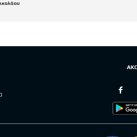
Νικολάου
ΑΚ
0