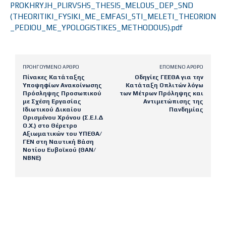
PROKHRYJH_PLIRVSHS_THESIS_MELOUS_DEP_SND
(THEORITIKI_FYSIKI_ME_EMFASI_STI_MELETI_THEORION
_PEDIOU_ME_YPOLOGISTIKES_METHODOUS).pdf
ΠΡΟΗΓΟΎΜΕΝΟ ΆΡΘΡΟ
ΕΠΌΜΕΝΟ ΆΡΘΡΟ
Πίνακες Κατάταξης
Οδηγίες ΓΕΕΘΑ για την
Υποψηφίων Ανακοίνωσης
Κατάταξη Οπλιτών λόγω
Πρόσληψης Προσωπικού
των Μέτρων Πρόληψης και
με Σχέση Εργασίας
Αντιμετώπισης της
Ιδιωτικού Δικαίου
Πανδημίας
Ορισμένου Χρόνου (Σ.Ε.Ι.Δ
Ο.Χ.) στo Θέρετρο
Αξιωματικών του ΥΠΕΘΑ/
ΓΕΝ στη Ναυτική Βάση
Νοτίου Ευβοϊκού (ΘΑΝ/
ΝΒΝΕ)
Latest posts