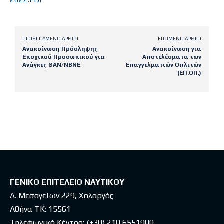
ΠΡΟΗΓΟΎΜΕΝΟ ΆΡΘΡΟ
ΕΠΌΜΕΝΟ ΆΡΘΡΟ
Ανακοίνωση Πρόσληψης
Ανακοίνωση για
Εποχικού Προσωπικού για
Αποτελέσματα των
Ανάγκες ΘΑΝ/ΝΒΝΕ
Επαγγελματιών Οπλιτών
(ΕΠ.ΟΠ.)
Latest posts
ΓΕΝΙΚΟ ΕΠΙΤΕΛΕΙΟ ΝΑΥΤΙΚΟΥ
Λ. Μεσογείων 229, Χολαργός
Αθήνα ΤΚ: 15561
Τηλεφωνικό Κέντρο:
(+30) 210 6551900